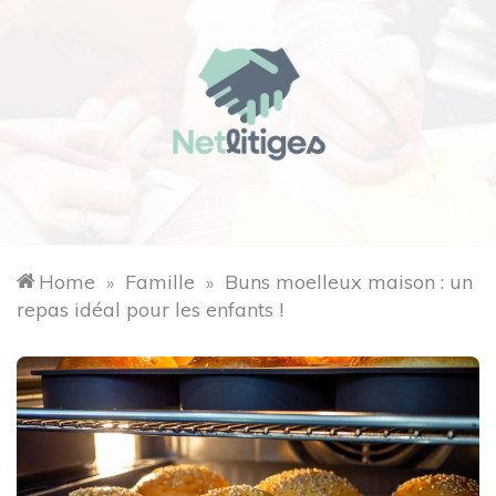
Skip
to
content
Net
Menu
Litiges
Home
Famille
Buns moelleux maison : un
»
»
repas idéal pour les enfants !