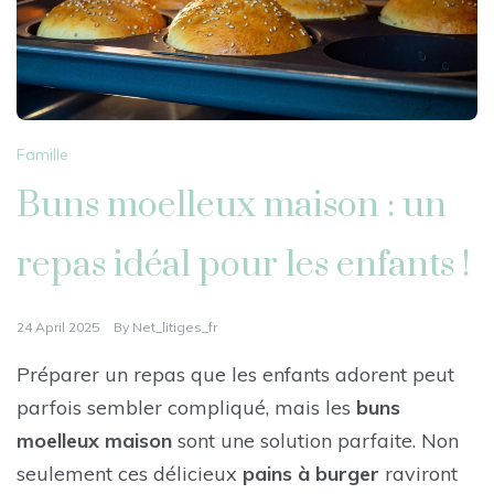
Famille
Buns moelleux maison : un
repas idéal pour les enfants !
24 April 2025
By
Net_litiges_fr
Préparer un repas que les enfants adorent peut
parfois sembler compliqué, mais les
buns
moelleux maison
sont une solution parfaite. Non
seulement ces délicieux
pains à burger
raviront