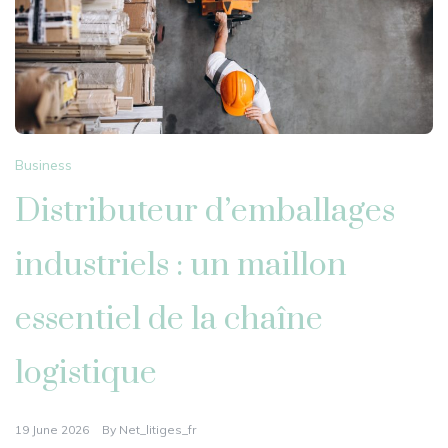
Business
Distributeur d’emballages
industriels : un maillon
essentiel de la chaîne
logistique
19 June 2026
By
Net_litiges_fr