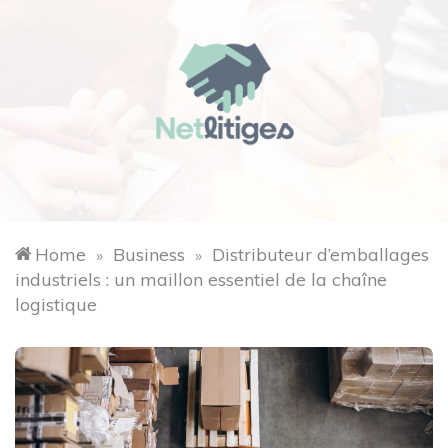
Skip
to
content
Net
Menu
Litiges
Home
Business
Distributeur d’emballages
»
»
industriels : un maillon essentiel de la chaîne
logistique