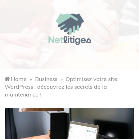
Skip
to
content
Net
Menu
Litiges
Home
Business
Optimisez votre site
»
»
WordPress : découvrez les secrets de la
maintenance !